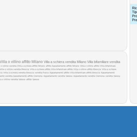
Ric
Tip
Pro
Pr
Villa o villino affitto Milano
Villa a schiera vendita Milano
Villa bifamiliare vendita
a o villino vendita
Villa a schiera affitto Milano
affitto
Appartamento affitto Milano
Villa o villino affitto
Villa bifamiliare
Villa o villino vendita Brescia
Villa a schiera affitto
Villa bifamiliare affitto
Villa o villino affitto Brescia
Villa a schiera
cia
Villa a schiera vendita Brescia
vendita Pavia
Appartamento affitto
Villa bifamiliare affitto Brescia
Appartamento
ento vendita
Appartamento affitto Cremona
Appartamento vendita Varese
Appartamento vendita Cremona
vendita Varese
la o villino vendita Varese
affitto Varese