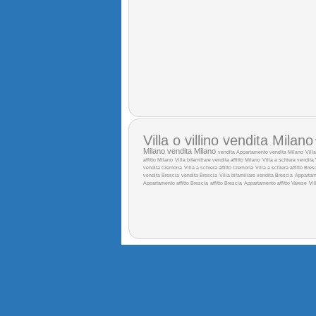
Villa o villino vendita Milano
Milano
vendita Milano
vendita
Appartamento vendita Milano
Vill
affitto Milano
Villa bifamiliare vendita
affitto Milano
Villa a schiera vendita
vendita Cremona
Villa a schiera affitto Cremona
Villa a schiera affitto Bres
vendita Brescia
vendita Brescia
Villa bifamiliare vendita Brescia
Appartam
Appartamento affitto Brescia
affitto Brescia
Appartamento affitto Varese
Vil