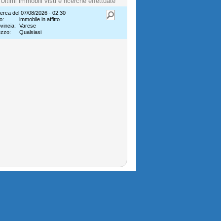
Ultimi immobili visti e ricerche effettuate
erca del 07/08/2026 - 02:30
o:
immobile in affitto
vincia:
Varese
ezzo:
Qualsiasi