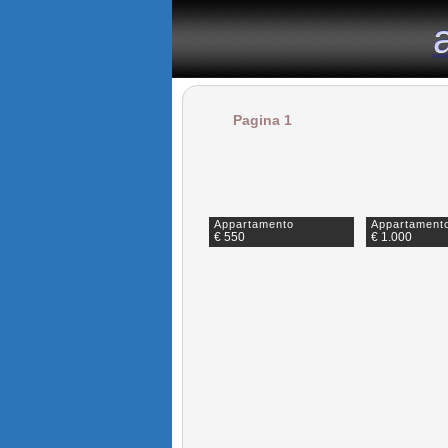
il portale immobiliare dedicato agli appartamenti in affitto n
Pagina 1
Appartamento
Appartament
€ 550
€ 1.000