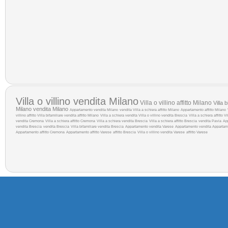
Villa o villino vendita Milano
Villa o villino affitto Milano
Villa 
Milano
vendita Milano
Appartamento vendita Milano
vendita
Villa a schiera affitto Milano
Appartamento affitto Milano
villino affitto
Villa bifamiliare vendita
affitto Milano
Villa a schiera vendita
Villa o villino vendita Brescia
Villa a schiera affitto
Vi
vendita Cremona
Villa a schiera affitto Cremona
Villa a schiera vendita Brescia
Villa a schiera affitto Brescia
vendita Pavia
Ap
vendita Brescia
vendita Brescia
Villa bifamiliare vendita Brescia
Appartamento vendita Varese
Appartamento vendita
Appartam
Appartamento affitto Cremona
Appartamento affitto Varese
affitto Brescia
Villa o villino vendita Varese
affitto Varese