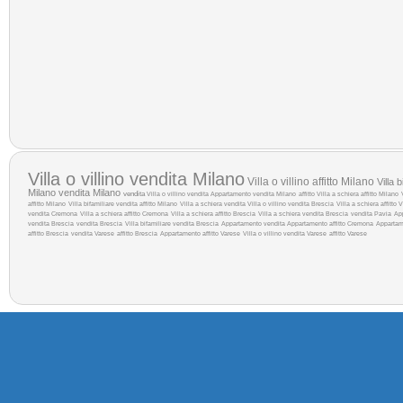
Villa o villino vendita Milano
Villa o villino affitto Milano
Villa 
Milano
vendita Milano
vendita
Villa o villino vendita
Appartamento vendita Milano
affitto
Villa a schiera affitto Milano
affitto Milano
Villa bifamiliare vendita
affitto Milano
Villa a schiera vendita
Villa o villino vendita Brescia
Villa a schiera affitto
V
vendita Cremona
Villa a schiera affitto Cremona
Villa a schiera affitto Brescia
Villa a schiera vendita Brescia
vendita Pavia
Ap
vendita Brescia
vendita Brescia
Villa bifamiliare vendita Brescia
Appartamento vendita
Appartamento affitto Cremona
Appartam
affitto Brescia
vendita Varese
affitto Brescia
Appartamento affitto Varese
Villa o villino vendita Varese
affitto Varese