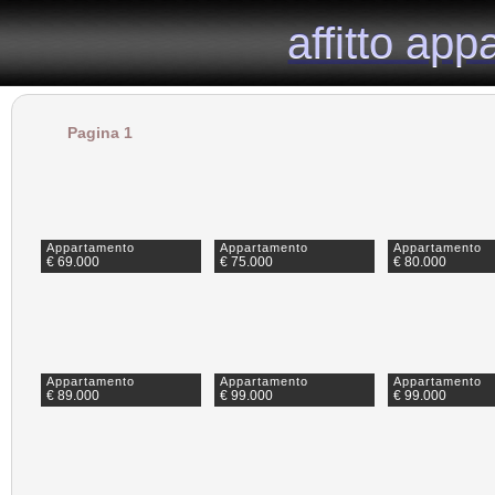
il portale immobiliare dedicato agli appartamenti in affitto nella provincia di Milano.
affitto ap
affitto ap
Pagina 1
Appartamento
Appartamento
Appartamento
€ 69.000
€ 75.000
€ 80.000
Appartamento
Appartamento
Appartamento
€ 89.000
€ 99.000
€ 99.000