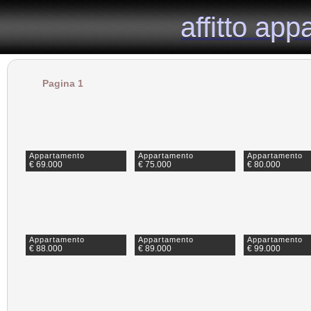
il portale immobiliare dedicato agli appartamenti in affitto nella provincia di Milano.
affitto ap
affitto ap
Pagina 1
Appartamento
Appartamento
Appartamento
€ 69.000
€ 75.000
€ 80.000
Appartamento
Appartamento
Appartamento
€ 88.000
€ 89.000
€ 99.000