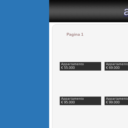
il portale immobiliare dedicato agli appartamenti in affitto n
Pagina 1
Appartamento
Appartament
€ 55.000
€ 69.000
Appartamento
Appartament
€ 95.000
€ 99.000