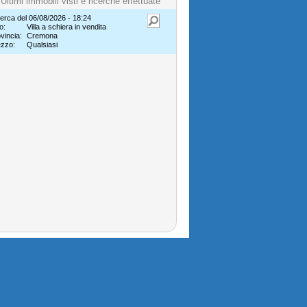
Ultimi immobili visti e ricerche effettuate
erca del 06/08/2026 - 18:24
o:
Villa a schiera in vendita
vincia:
Cremona
ezzo:
Qualsiasi