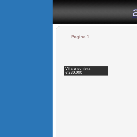
il portale immobiliare dedicato agli appartamenti in affitto n
Pagina 1
Villa a schiera
€ 230.000