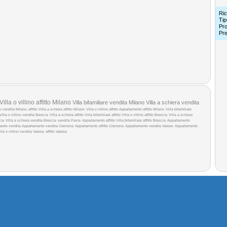
Ric
Tip
Pro
Pr
Villa o villino affitto Milano
Villa bifamiliare vendita Milano
Villa a schiera vendita
o vendita Milano
affitto
Villa a schiera affitto Milano
Villa o villino affitto
Appartamento affitto Milano
Villa bifamiliare
Villa o villino vendita Brescia
Villa a schiera affitto
Villa bifamiliare affitto
Villa o villino affitto Brescia
Villa a schiera
cia
Villa a schiera vendita Brescia
vendita Pavia
Appartamento affitto
Villa bifamiliare affitto Brescia
Appartamento
ento vendita
Appartamento vendita Cremona
Appartamento affitto Cremona
Appartamento vendita Varese
Appartamento
illa o villino vendita Varese
affitto Varese