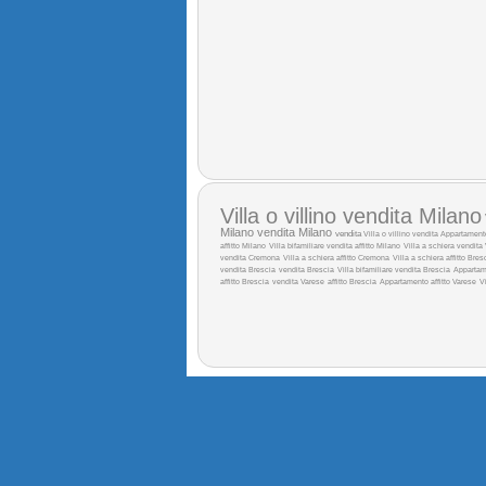
Villa o villino vendita Milano
Milano
vendita Milano
vendita
Villa o villino vendita
Appartament
affitto Milano
Villa bifamiliare vendita
affitto Milano
Villa a schiera vendita
vendita Cremona
Villa a schiera affitto Cremona
Villa a schiera affitto Bres
vendita Brescia
vendita Brescia
Villa bifamiliare vendita Brescia
Appartam
affitto Brescia
vendita Varese
affitto Brescia
Appartamento affitto Varese
V