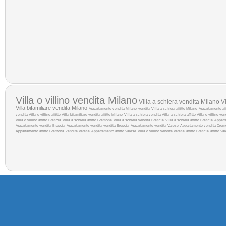
Villa o villino vendita Milano
Villa a schiera vendita Milano
Vi
Villa bifamiliare vendita Milano
Appartamento vendita Milano
vendita
Villa a schiera affitto Milano
Appartamento aff
vendita
Villa o villino affitto
Villa bifamiliare vendita
affitto Milano
Villa a schiera vendita
Villa a schiera affitto
Villa o villino ve
Villa o villino affitto Brescia
Villa a schiera affitto Cremona
Villa a schiera vendita Brescia
Villa a schiera affitto Brescia
Appart
Appartamento vendita Brescia
Appartamento vendita
vendita Brescia
Appartamento vendita Varese
Appartamento vendita Cre
Appartamento affitto Cremona
vendita Varese
Appartamento affitto Varese
Villa o villino vendita Varese
affitto Brescia
affitto Va