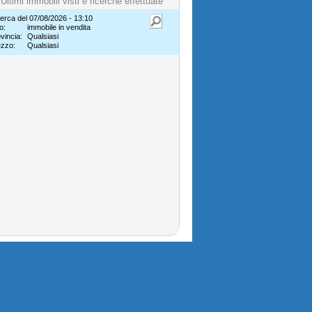
Ultimi immobili visti e ricerche effettuate
erca del 07/08/2026 - 13:10
o:
immobile in vendita
vincia:
Qualsiasi
ezzo:
Qualsiasi