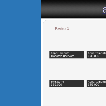
il portale immobiliare dedicato agli appartamenti in affitto n
Pagina 1
Appartamento
Appartament
Trattative riservate
€ 35.000
Terratetto
Appartament
€ 52.000
€ 55.000