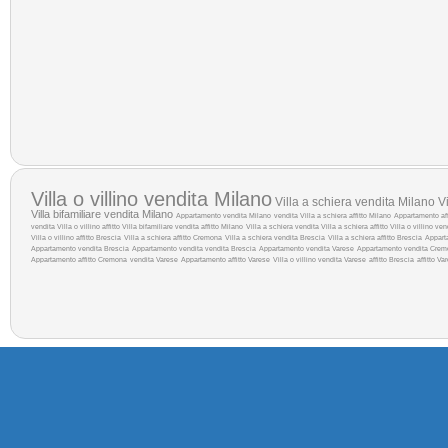
Villa o villino vendita Milano
Villa a schiera vendita Milano
Vi
Villa bifamiliare vendita Milano
Appartamento vendita Milano
vendita
Villa a schiera affitto Milano
Appartamento aff
vendita
Villa o villino affitto
Villa bifamiliare vendita
affitto Milano
Villa a schiera vendita
Villa a schiera affitto
Villa o villino ve
Villa o villino affitto Brescia
Villa a schiera affitto Cremona
Villa a schiera vendita Brescia
Villa a schiera affitto Brescia
Appart
Appartamento vendita Brescia
Appartamento vendita
vendita Brescia
Appartamento vendita Varese
Appartamento vendita Cre
Appartamento affitto Cremona
vendita Varese
Appartamento affitto Varese
Villa o villino vendita Varese
affitto Brescia
affitto Va