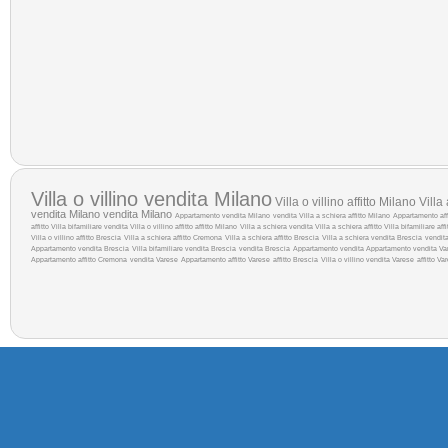
Villa o villino vendita Milano
Villa o villino affitto Milano
Villa
vendita Milano
vendita Milano
Appartamento vendita Milano
vendita
Villa a schiera affitto Milano
Appartamento aff
affitto
Villa bifamiliare vendita
Villa o villino affitto
affitto Milano
Villa a schiera vendita
Villa a schiera affitto
Villa bifamiliare aff
Villa o villino affitto Brescia
Villa a schiera affitto Cremona
Villa a schiera affitto Brescia
Villa a schiera vendita Brescia
vendit
Appartamento vendita Brescia
Villa bifamiliare vendita Brescia
vendita Brescia
Appartamento vendita
Appartamento vendita Va
Appartamento affitto Cremona
vendita Varese
Appartamento affitto Varese
affitto Brescia
Villa o villino vendita Varese
affitto Va